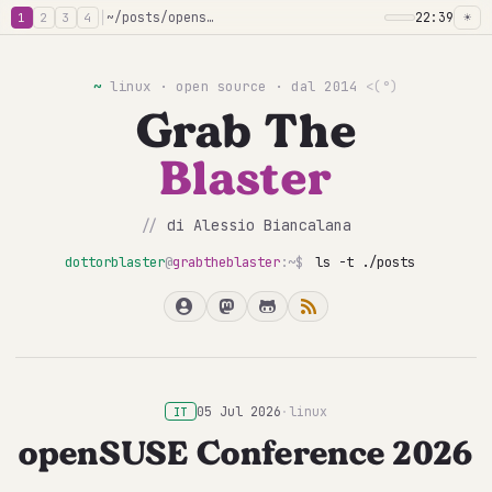
│
~/posts/opensuse-conference-2026
22:39
☀
1
2
3
4
~
linux · open source · dal 2014
<(°)
Grab The
Blaster
//
di Alessio Biancalana
dottorblaster
@
grabtheblaster
:~$
ls -t ./posts
05 Jul 2026
·
linux
IT
openSUSE Conference 2026