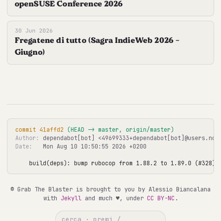
openSUSE Conference 2026
30 Jun 2026
Fregatene di tutto (Sagra IndieWeb 2026 -
Giugno)
commit 41affd2
 (HEAD -> master, origin/master)
Author:
Date:
   Mon Aug 10 10:50:55 2026 +0200

build(deps): bump rubocop from 1.88.2 to 1.89.0 (#328)
© Grab The Blaster is brought to you by Alessio Biancalana
with
Jekyll
and much ♥, under
CC BY-NC
.