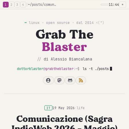
│
~/posts/comunicazione-sagra-indieweb-2026-maggio
11:44
☀
1
2
3
4
~
linux · open source · dal 2014
<(°)
Grab The
Blaster
//
di Alessio Biancalana
dottorblaster
@
grabtheblaster
:~$
ls -t ./posts
19 May 2026
·
life
IT
Comunicazione (Sagra
IndieWeb 2026 - Maggio)