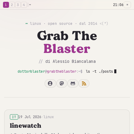
│
~
21:06
☀
1
2
3
4
~
linux · open source · dal 2014
<(°)
Grab The
Blaster
//
di Alessio Biancalana
dottorblaster
@
grabtheblaster
:~$
ls -t ./posts
19 Jul 2026
·
linux
IT
linewatch