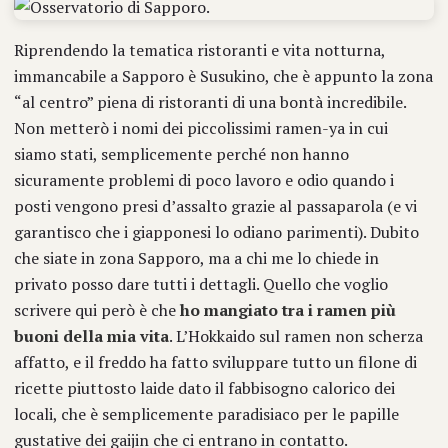
Riprendendo la tematica ristoranti e vita notturna,
immancabile a Sapporo è Susukino, che è appunto la zona
“al centro” piena di ristoranti di una bontà incredibile.
Non metterò i nomi dei piccolissimi ramen-ya in cui
siamo stati, semplicemente perché non hanno
sicuramente problemi di poco lavoro e odio quando i
posti vengono presi d’assalto grazie al passaparola (e vi
garantisco che i giapponesi lo odiano parimenti). Dubito
che siate in zona Sapporo, ma a chi me lo chiede in
privato posso dare tutti i dettagli. Quello che voglio
scrivere qui però è che
ho mangiato tra i ramen più
buoni della mia vita
. L’Hokkaido sul ramen non scherza
affatto, e il freddo ha fatto sviluppare tutto un filone di
ricette piuttosto laide dato il fabbisogno calorico dei
locali, che è semplicemente paradisiaco per le papille
gustative dei gaijin che ci entrano in contatto.