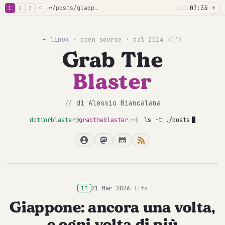
│
~/posts/giappone-2026
07:33
☀
1
2
3
4
~
linux · open source · dal 2014
<(°)
Grab The
Blaster
//
di Alessio Biancalana
dottorblaster
@
grabtheblaster
:~$
ls -t ./posts
21 Mar 2026
·
life
IT
Giappone: ancora una volta,
e ogni volta di più