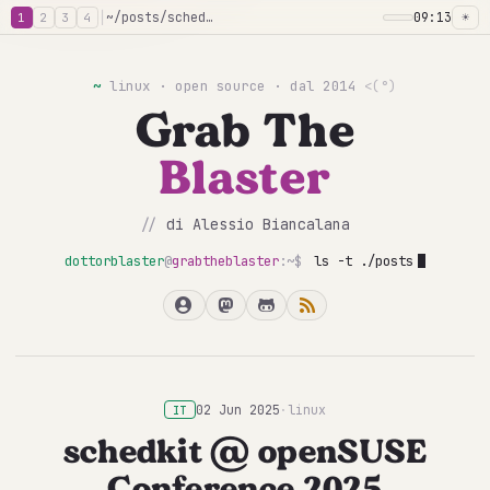
│
~/posts/schedkit-opensuse-conference-2025
09:13
☀
1
2
3
4
~
linux · open source · dal 2014
<(°)
Grab The
Blaster
//
di Alessio Biancalana
dottorblaster
@
grabtheblaster
:~$
ls -t ./posts
02 Jun 2025
·
linux
IT
schedkit @ openSUSE
Conference 2025