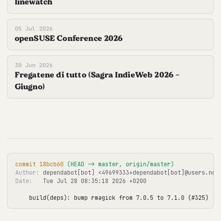
linewatch
05 Jul 2026
openSUSE Conference 2026
30 Jun 2026
Fregatene di tutto (Sagra IndieWeb 2026 -
Giugno)
commit 18bcb60
 (HEAD -> master, origin/master)
Author:
Date:
   Tue Jul 28 08:35:18 2026 +0200

build(deps): bump rmagick from 7.0.5 to 7.1.0 (#325)