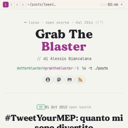
│
~/posts/tweetyourmep-quanto-mi-sono-divertito
03:46
☀
1
2
3
4
~
linux · open source · dal 2014
<(°)
Grab The
Blaster
//
di Alessio Biancalana
dottorblaster
@
grabtheblaster
:~$
ls -t ./posts
01 Oct 2012
·
open source
IT
#TweetYourMEP: quanto mi
sono divertito