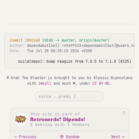
commit 18bcb60
 (HEAD -> master, origin/master)
Author:
Date:
   Tue Jul 28 08:35:18 2026 +0200

build(deps): bump rmagick from 7.0.5 to 7.1.0 (#325)
© Grab The Blaster is brought to you by Alessio Biancalana
with
Jekyll
and much ♥, under
CC BY-NC
.