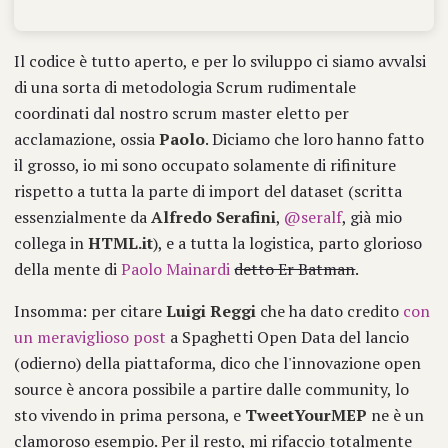
Il codice è tutto aperto, e per lo sviluppo ci siamo avvalsi
di una sorta di metodologia Scrum rudimentale
coordinati dal nostro scrum master eletto per
acclamazione, ossia
Paolo
. Diciamo che loro hanno fatto
il grosso, io mi sono occupato solamente di rifiniture
rispetto a tutta la parte di import del dataset (scritta
essenzialmente da
Alfredo Serafini
,
@seralf
, già mio
collega in
HTML.it
), e a tutta la logistica, parto glorioso
della mente di
Paolo Mainardi
detto Er Batman
.
Insomma: per citare
Luigi Reggi
che ha dato credito
con
un meraviglioso post
a Spaghetti Open Data del lancio
(odierno) della piattaforma, dico che l'innovazione open
source è ancora possibile a partire dalle community, lo
sto vivendo in prima persona, e
TweetYourMEP
ne è un
clamoroso esempio. Per il resto, mi rifaccio totalmente